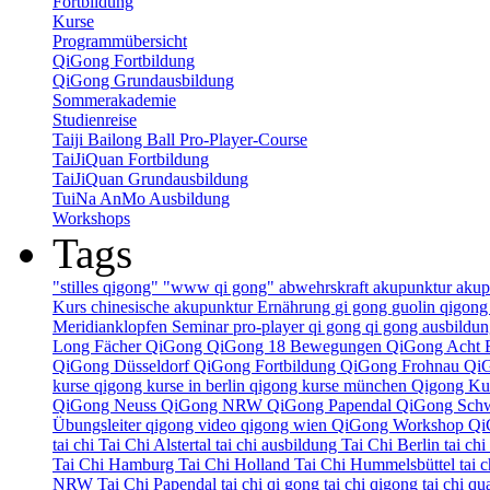
Fortbildung
Kurse
Programmübersicht
QiGong Fortbildung
QiGong Grundausbildung
Sommerakademie
Studienreise
Taiji Bailong Ball Pro-Player-Course
TaiJiQuan Fortbildung
TaiJiQuan Grundausbildung
TuiNa AnMo Ausbildung
Workshops
Tags
"stilles qigong"
"www qi gong"
abwehrskraft
akupunktur
akup
Kurs
chinesische akupunktur
Ernährung
gi gong
guolin qigon
Meridianklopfen Seminar
pro-player
qi gong
qi gong ausbildu
Long Fächer
QiGong
QiGong 18 Bewegungen
QiGong Acht 
QiGong Düsseldorf
QiGong Fortbildung
QiGong Frohnau
Qi
kurse
qigong kurse in berlin
qigong kurse münchen
Qigong Kur
QiGong Neuss
QiGong NRW
QiGong Papendal
QiGong Sch
Übungsleiter
qigong video
qigong wien
QiGong Workshop
Qi
tai chi
Tai Chi Alstertal
tai chi ausbildung
Tai Chi Berlin
tai ch
Tai Chi Hamburg
Tai Chi Holland
Tai Chi Hummelsbüttel
tai 
NRW
Tai Chi Papendal
tai chi qi gong
tai chi qigong
tai chi q