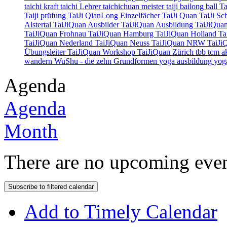
taichi kraft
taichi Lehrer
taichichuan meister
taiji bailong ball
Ta
Taiji prüfung
TaiJi QianLong Einzelfächer
TaiJi Quan
TaiJi Sc
Alstertal
TaiJiQuan Ausbilder
TaiJiQuan Ausbildung
TaiJiQuan
TaiJiQuan Frohnau
TaiJiQuan Hamburg
TaiJiQuan Holland
Ta
TaiJiQuan Nederland
TaiJiQuan Neuss
TaiJiQuan NRW
TaiJi
Übungsleiter
TaiJiQuan Workshop
TaiJiQuan Zürich
tbb
tcm a
wandern
WuShu - die zehn Grundformen
yoga ausbildung
yog
Agenda
Agenda
Month
There are no upcoming event
Subscribe to filtered calendar
Add to Timely Calendar